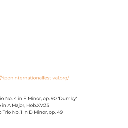
//riponinternationalfestival.org/
o No. 4 in E Minor, op. 90 'Dumky'
 in A Major, Hob.XV:35
Trio No. 1 in D Minor, op. 49