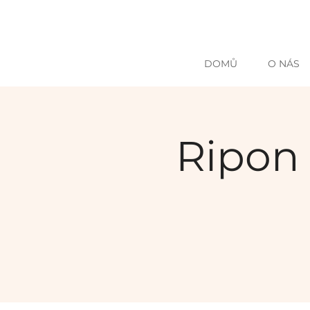
DOMŮ
O NÁS
Ripon 