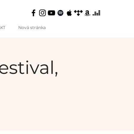
KT
Nová stránka
stival,