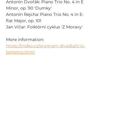
Antonín Dvořák: Piano Trio No. 4 in E 
Minor, op. 90 'Dumky'
Antonín Rejcha: Piano Trio No. 4 in E-
flat Major, op. 101
Jan Vičar: Folklórní cyklus 'Z Moravy'
More information: 
https://mdko.cz/program-divadla/trio-
bohemo.html
Mehr anzeigen
Diese Veranstaltung teilen